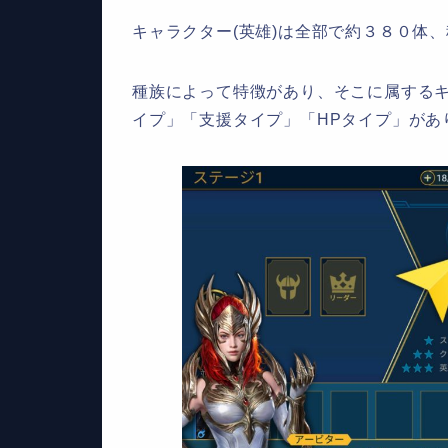
キャラクター
(
英雄
)
は全部で約
３８０
体、
種族によって特徴があり、そこに属する
イプ」「支援タイプ」「
HP
タイプ」があ