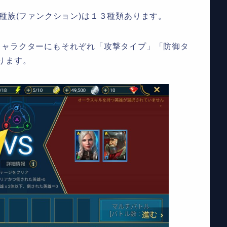
種族
(
ファンクション
)
は
１３
種類あります。
キャラクターにもそれぞれ「攻撃タイプ」「防御タ
ります。