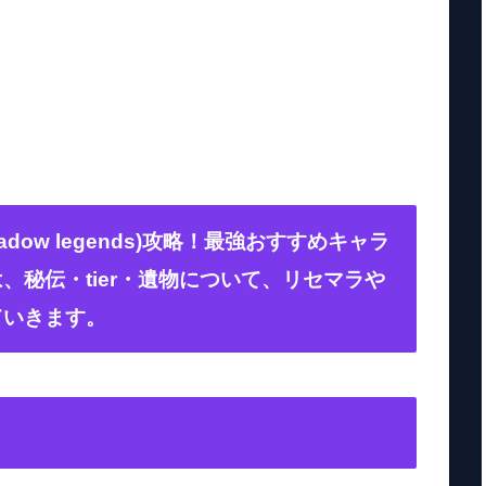
adow legends)攻略！最強おすすめキャラ
、秘伝・tier・遺物について、リセマラや
ていきます。